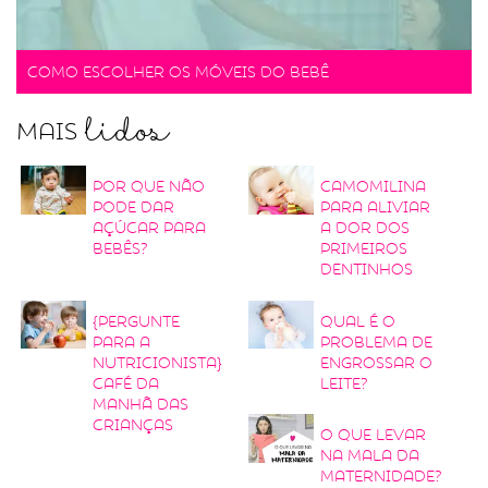
Como escolher os móveis do bebê
lidos
Mais
Por que não
Camomilina
pode dar
para aliviar
açúcar para
a dor dos
bebês?
primeiros
dentinhos
{Pergunte
Qual é o
para a
problema de
nutricionista}
engrossar o
Café da
leite?
manhã das
crianças
O que levar
na mala da
maternidade?