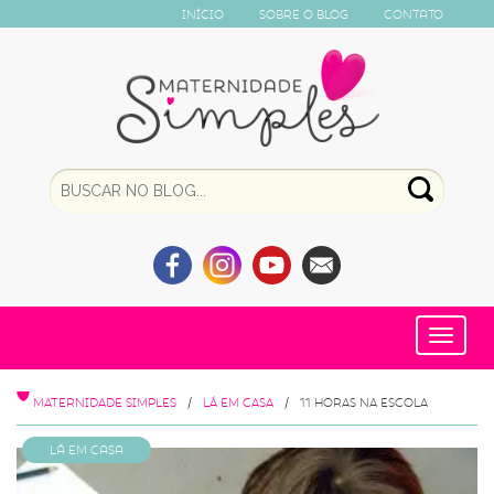
Início
Sobre o Blog
Contato
Toggle
navigat
MATERNIDADE SIMPLES
LÁ EM CASA
11 HORAS NA ESCOLA
Lá em Casa