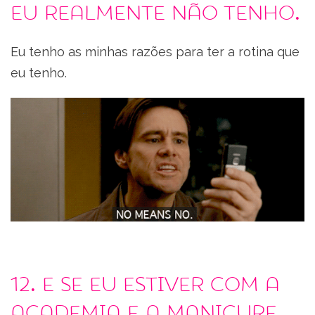
eu realmente não tenho.
Eu tenho as minhas razões para ter a rotina que
eu tenho.
12. E se eu estiver com a
academia e a manicure