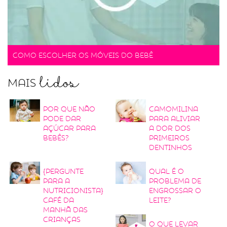
Como escolher os móveis do bebê
lidos
Mais
Por que não
Camomilina
pode dar
para aliviar
açúcar para
a dor dos
bebês?
primeiros
dentinhos
{Pergunte
Qual é o
para a
problema de
nutricionista}
engrossar o
Café da
leite?
manhã das
crianças
O que levar