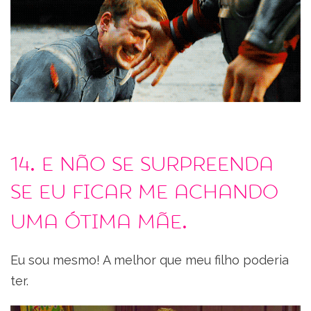
14. E não se surpreenda
se eu ficar me achando
uma ótima mãe.
Eu sou mesmo! A melhor que meu filho poderia
ter.