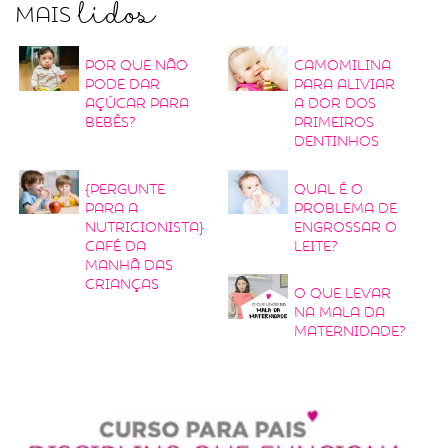
lidos
Mais
Por que não
Camomilina
pode dar
para aliviar
açúcar para
a dor dos
bebês?
primeiros
dentinhos
{Pergunte
Qual é o
para a
problema de
nutricionista}
engrossar o
Café da
leite?
manhã das
crianças
O que levar
na mala da
maternidade?