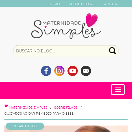
Início
Sobre o Blog
Contato
Toggle
navigat
MATERNIDADE SIMPLES
SOBRE FILHOS
CUIDADOS AO DAR REMÉDIO PARA O BEBÊ
Sobre Filhos