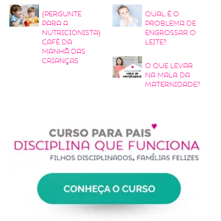
{Pergunte
Qual é o
para a
problema de
nutricionista}
engrossar o
Café da
leite?
manhã das
crianças
O que levar
na mala da
maternidade?