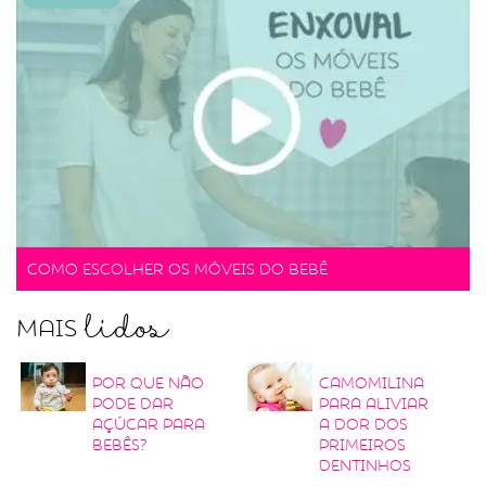
Como escolher os móveis do bebê
lidos
Mais
Por que não
Camomilina
pode dar
para aliviar
açúcar para
a dor dos
bebês?
primeiros
dentinhos