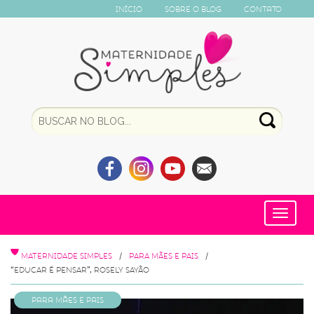
Início
Sobre o Blog
Contato
Toggle
navigat
MATERNIDADE SIMPLES
PARA MÃES E PAIS
“EDUCAR É PENSAR”, ROSELY SAYÃO
Para Mães e Pais