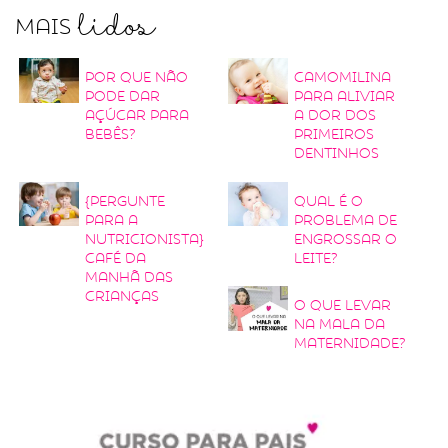
lidos
Mais
Por que não
Camomilina
pode dar
para aliviar
açúcar para
a dor dos
bebês?
primeiros
dentinhos
{Pergunte
Qual é o
para a
problema de
nutricionista}
engrossar o
Café da
leite?
manhã das
crianças
O que levar
na mala da
maternidade?