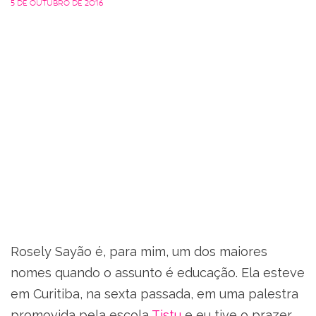
5 de outubro de 2016
Rosely Sayão é, para mim, um dos maiores
nomes quando o assunto é educação. Ela esteve
em Curitiba, na sexta passada, em uma palestra
promovida pela escola
Tistu
e eu tive o prazer