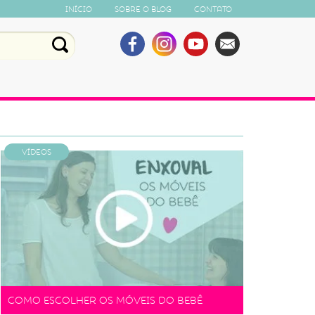
Início
Sobre o Blog
Contato
Vídeos
Como escolher os móveis do bebê