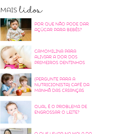
lidos
Mais
Por que não pode dar
açúcar para bebês?
Camomilina para
aliviar a dor dos
primeiros dentinhos
{Pergunte para a
nutricionista} Café da
manhã das crianças
Qual é o problema de
engrossar o leite?
O que levar na mala da