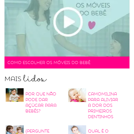
Como escolher os móveis do bebê
lidos
Mais
Por que não
Camomilina
pode dar
para aliviar
açúcar para
a dor dos
bebês?
primeiros
dentinhos
{Pergunte
Qual é o