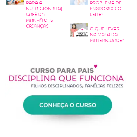
para a
problema de
nutricionista}
engrossar o
Café da
leite?
manhã das
crianças
O que levar
na mala da
maternidade?