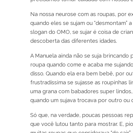
Na nossa neurose com as roupas, por ex
quando eles se sujam ou “desmontam” a
slogan do OMO, se sujar é coisa de crian
descoberta das diferentes idades.
A Manuela ainda não se suja brincando p
roupa quando come e acaba me sujando
disso. Quando ela era bem bebê, por outr
frustradíssima se sujasse as roupinhas li
uma grana com babadores super lindos,
quando um sujava trocava por outro ou d
Só que, na verdade, poucas pessoas re
que você lutou tanto para mostrar. E, pio
muitas roupas que considerava “de sair”