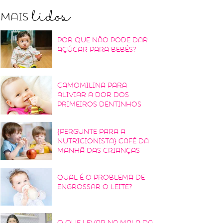
lidos
Mais
Por que não pode dar
açúcar para bebês?
Camomilina para
aliviar a dor dos
primeiros dentinhos
{Pergunte para a
nutricionista} Café da
manhã das crianças
Qual é o problema de
engrossar o leite?
O que levar na mala da