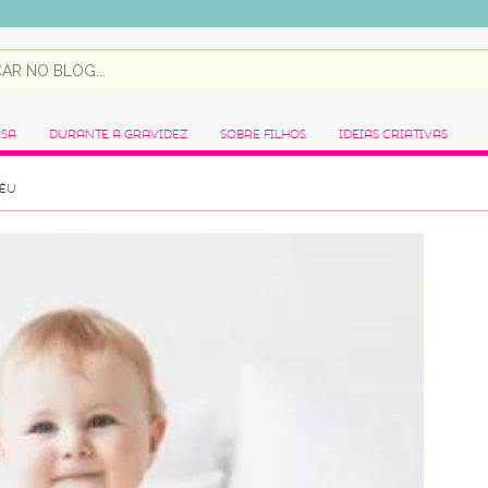
asa
Durante a Gravidez
Sobre Filhos
Ideias Criativas
FÉU