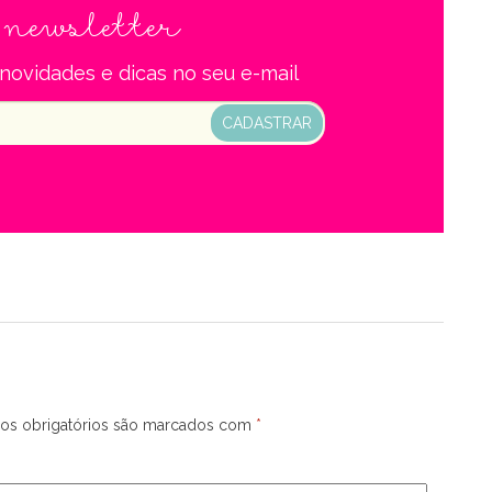
newsletter
a
novidades e dicas no seu e-mail
CADASTRAR
s obrigatórios são marcados com
*