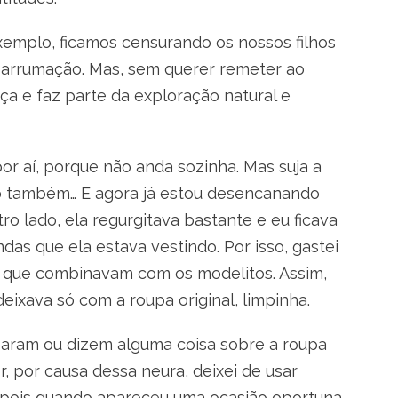
emplo, ficamos censurando os nossos filhos
 arrumação. Mas, sem querer remeter ao
ça e faz parte da exploração natural e
or aí, porque não anda sozinha. Mas suja a
 também… E agora já estou desencanando
o lado, ela regurgitava bastante e eu ficava
ndas que ela estava vestindo. Por isso, gastei
 que combinavam com os modelitos. Assim,
eixava só com a roupa original, limpinha.
param ou dizem alguma coisa sobre a roupa
r, por causa dessa neura, deixei de usar
, pois quando apareceu uma ocasião oportuna,