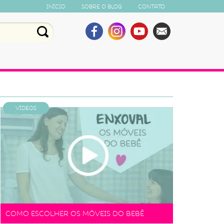
Início
Sobre o Blog
Contato
Vídeos
Como escolher os móveis do bebê