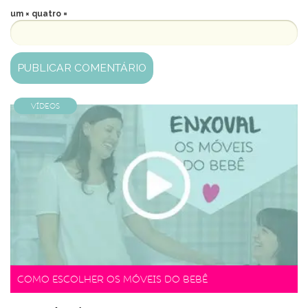
um × quatro =
Vídeos
Como escolher os móveis do bebê