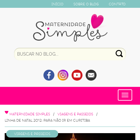
Início
Sobre o Blog
Contato
Toggle
navigat
MATERNIDADE SIMPLES
VIAGENS E PASSEIOS
LINHA DE NATAL 2012: PARA NÃO IR EM CURITIBA
Viagens e Passeios