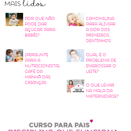
lidos
Mais
Por que não
Camomilina
pode dar
para aliviar
açúcar para
a dor dos
bebês?
primeiros
dentinhos
{Pergunte
Qual é o
para a
problema de
nutricionista}
engrossar o
Café da
leite?
manhã das
crianças
O que levar
na mala da
maternidade?