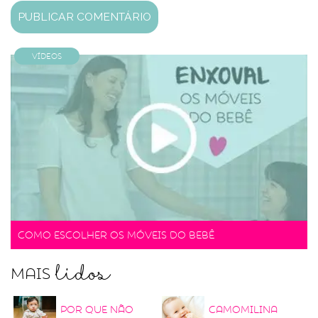
Vídeos
Como escolher os móveis do bebê
lidos
Mais
Por que não
Camomilina