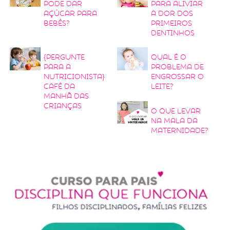
pode dar
para aliviar
açúcar para
a dor dos
bebês?
primeiros
dentinhos
{Pergunte
Qual é o
para a
problema de
nutricionista}
engrossar o
Café da
leite?
manhã das
crianças
O que levar
na mala da
maternidade?