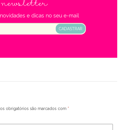
newsletter
a
novidades e dicas no seu e-mail
CADASTRAR
s obrigatórios são marcados com
*