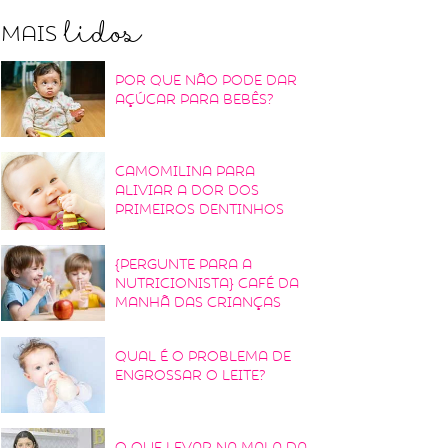
lidos
Mais
Por que não pode dar
açúcar para bebês?
Camomilina para
aliviar a dor dos
primeiros dentinhos
{Pergunte para a
nutricionista} Café da
manhã das crianças
Qual é o problema de
engrossar o leite?
O que levar na mala da