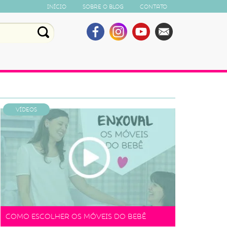
Início
Sobre o Blog
Contato
Vídeos
Como escolher os móveis do bebê