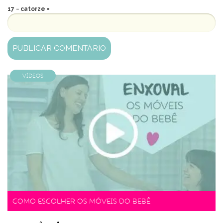
17 − catorze =
Vídeos
Como escolher os móveis do bebê