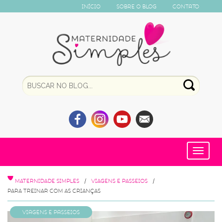
Início
Sobre o Blog
Contato
Toggle
navigat
MATERNIDADE SIMPLES
VIAGENS E PASSEIOS
PARA TREINAR COM AS CRIANÇAS
Viagens e Passeios