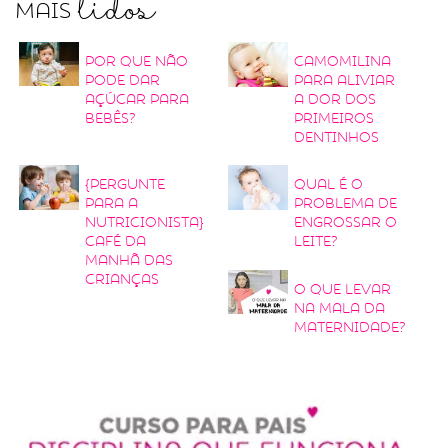
lidos
Mais
Por que não
Camomilina
pode dar
para aliviar
açúcar para
a dor dos
bebês?
primeiros
dentinhos
{Pergunte
Qual é o
para a
problema de
nutricionista}
engrossar o
Café da
leite?
manhã das
crianças
O que levar
na mala da
maternidade?