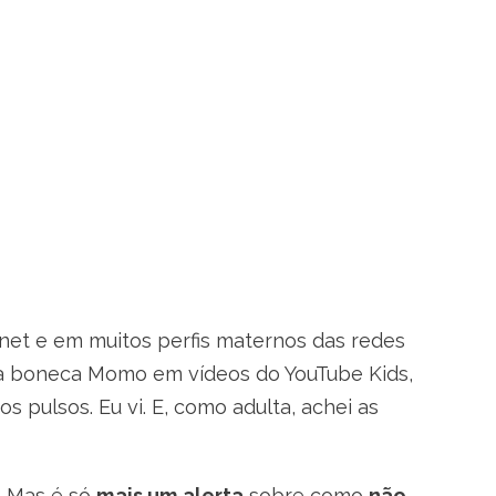
ernet e em muitos perfis maternos das redes
o da boneca Momo em vídeos do YouTube Kids,
 pulsos. Eu vi. E, como adulta, achei as
. Mas é só
mais um alerta
sobre como
não