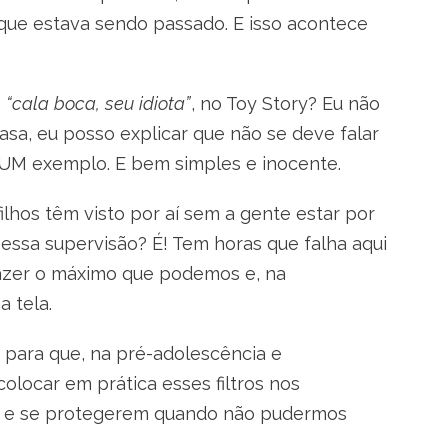
o que estava sendo passado. E isso acontece
z
“cala boca, seu idiota”
, no Toy Story? Eu não
asa, eu posso explicar que não se deve falar
 UM exemplo. E bem simples e inocente.
lhos têm visto por aí sem a gente estar por
zer essa supervisão? É! Tem horas que falha aqui
azer o máximo que podemos e, na
a tela.
; para que, na pré-adolescência e
olocar em prática esses filtros nos
ós e se protegerem quando não pudermos