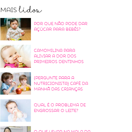
lidos
Mais
Por que não pode dar
açúcar para bebês?
Camomilina para
aliviar a dor dos
primeiros dentinhos
{Pergunte para a
nutricionista} Café da
manhã das crianças
Qual é o problema de
engrossar o leite?
O que levar na mala da