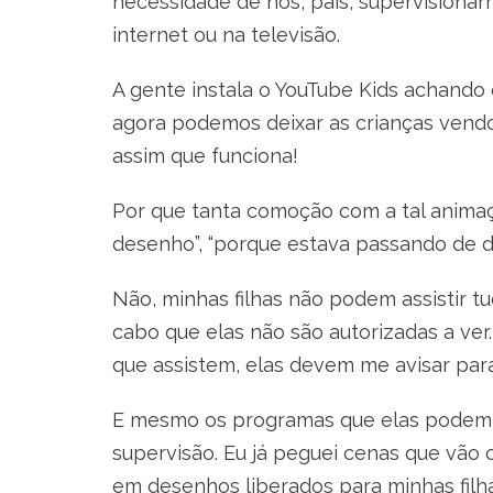
necessidade de nós, pais, supervisionarm
internet ou na televisão.
A gente instala o YouTube Kids achand
agora podemos deixar as crianças vend
assim que funciona!
Por que tanta comoção com a tal animaç
desenho”, “porque estava passando de di
Não, minhas filhas não podem assistir t
cabo que elas não são autorizadas a ve
que assistem, elas devem me avisar para
E mesmo os programas que elas podem a
supervisão. Eu já peguei cenas que vão 
em desenhos liberados para minhas filha