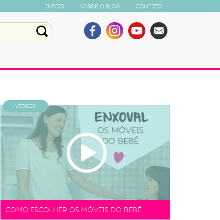
Início
Sobre o Blog
Contato
Vídeos
Como escolher os móveis do bebê