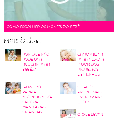
Como escolher os móveis do bebê
lidos
Mais
Por que não
Camomilina
pode dar
para aliviar
açúcar para
a dor dos
bebês?
primeiros
dentinhos
{Pergunte
Qual é o
para a
problema de
nutricionista}
engrossar o
Café da
leite?
manhã das
crianças
O que levar