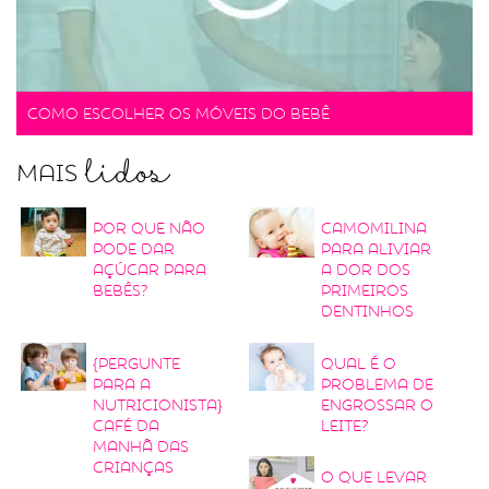
Como escolher os móveis do bebê
lidos
Mais
Por que não
Camomilina
pode dar
para aliviar
açúcar para
a dor dos
bebês?
primeiros
dentinhos
{Pergunte
Qual é o
para a
problema de
nutricionista}
engrossar o
Café da
leite?
manhã das
crianças
O que levar