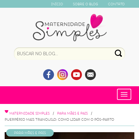
Início
Sobre o Blog
Contato
Toggle
navigat
MATERNIDADE SIMPLES
PARA MÃES E PAIS
PUERPÉRIO MAIS TRANQUILO: COMO LIDAR COM O PÓS-PARTO
Para Mães e Pais