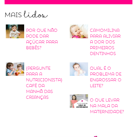
lidos
Mais
Por que não
Camomilina
pode dar
para aliviar
açúcar para
a dor dos
bebês?
primeiros
dentinhos
{Pergunte
Qual é o
para a
problema de
nutricionista}
engrossar o
Café da
leite?
manhã das
crianças
O que levar
na mala da
maternidade?