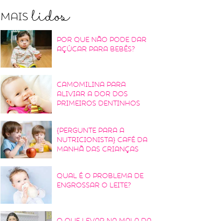
lidos
Mais
Por que não pode dar
açúcar para bebês?
Camomilina para
aliviar a dor dos
primeiros dentinhos
{Pergunte para a
nutricionista} Café da
manhã das crianças
Qual é o problema de
engrossar o leite?
O que levar na mala da