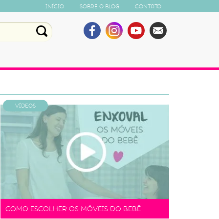
Início
Sobre o Blog
Contato
Vídeos
Como escolher os móveis do bebê