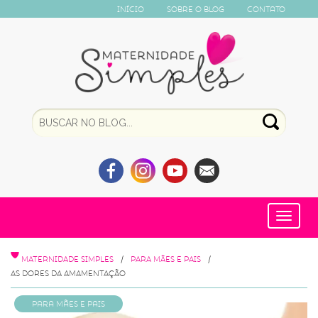
Início
Sobre o Blog
Contato
Toggle
navigat
MATERNIDADE SIMPLES
PARA MÃES E PAIS
AS DORES DA AMAMENTAÇÃO
Para Mães e Pais