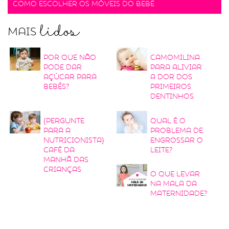
Como escolher os móveis do bebê
lidos
Mais
Por que não
Camomilina
pode dar
para aliviar
açúcar para
a dor dos
bebês?
primeiros
dentinhos
{Pergunte
Qual é o
para a
problema de
nutricionista}
engrossar o
Café da
leite?
manhã das
crianças
O que levar
na mala da
maternidade?