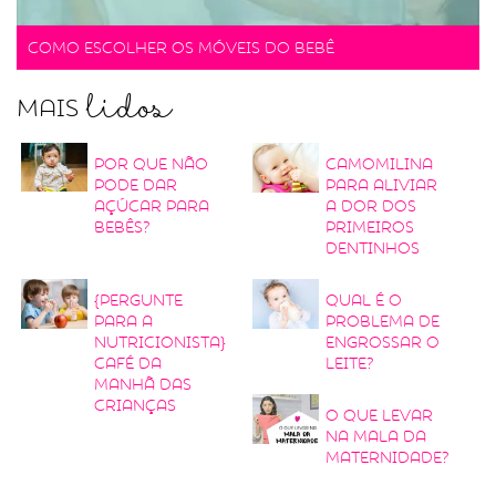
Como escolher os móveis do bebê
lidos
Mais
Por que não
Camomilina
pode dar
para aliviar
açúcar para
a dor dos
bebês?
primeiros
dentinhos
{Pergunte
Qual é o
para a
problema de
nutricionista}
engrossar o
Café da
leite?
manhã das
crianças
O que levar
na mala da
maternidade?