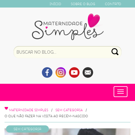
Início
Sobre o Blog
Contato
Toggle
navigat
MATERNIDADE SIMPLES
SEM CATEGORIA
O QUE NÃO FAZER NA VISITA AO RECÉM-NASCIDO
Sem categoria