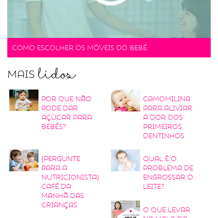
Como escolher os móveis do bebê
lidos
Mais
Por que não
Camomilina
pode dar
para aliviar
açúcar para
a dor dos
bebês?
primeiros
dentinhos
{Pergunte
Qual é o
para a
problema de
nutricionista}
engrossar o
Café da
leite?
manhã das
crianças
O que levar