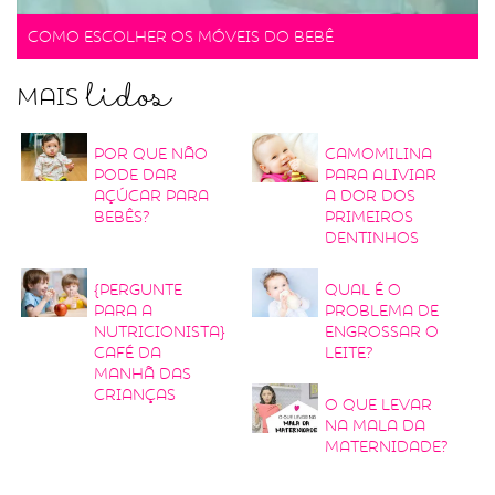
Como escolher os móveis do bebê
lidos
Mais
Por que não
Camomilina
pode dar
para aliviar
açúcar para
a dor dos
bebês?
primeiros
dentinhos
{Pergunte
Qual é o
para a
problema de
nutricionista}
engrossar o
Café da
leite?
manhã das
crianças
O que levar
na mala da
maternidade?