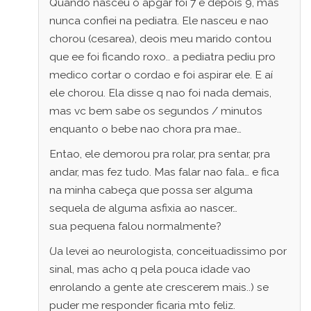
Quando nasceu o apgar foi 7 e depois 9, mas
nunca confiei na pediatra. Ele nasceu e nao
chorou (cesarea), deois meu marido contou
que ee foi ficando roxo.. a pediatra pediu pro
medico cortar o cordao e foi aspirar ele. E aí
ele chorou. Ela disse q nao foi nada demais,
mas vc bem sabe os segundos / minutos
enquanto o bebe nao chora pra mae…
Entao, ele demorou pra rolar, pra sentar, pra
andar, mas fez tudo. Mas falar nao fala… e fica
na minha cabeça que possa ser alguma
sequela de alguma asfixia ao nascer…
sua pequena falou normalmente?
(Ja levei ao neurologista, conceituadissimo por
sinal, mas acho q pela pouca idade vao
enrolando a gente ate crescerem mais..) se
puder me responder ficaria mto feliz.