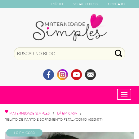
Início
Sobre o Blog
Contato
Toggle
navigat
MATERNIDADE SIMPLES
LÁ EM CASA
RELATO DE PARTO E SOFRIMENTO FETAL (COMO ASSIM??)
Lá em Casa