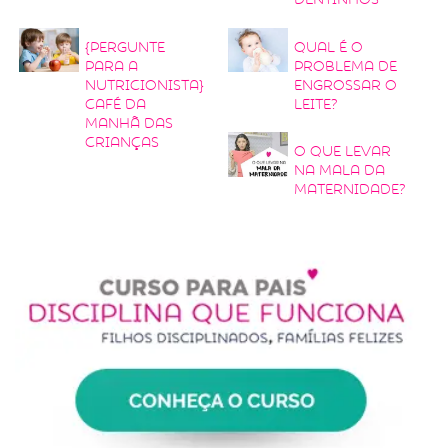
{Pergunte
Qual é o
para a
problema de
nutricionista}
engrossar o
Café da
leite?
manhã das
crianças
O que levar
na mala da
maternidade?