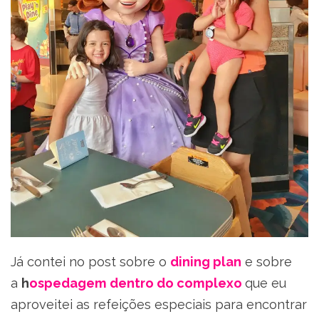
Já contei no post sobre o
dining plan
e sobre
a
h
ospedagem dentro do complexo
que eu
aproveitei as refeições especiais para encontrar