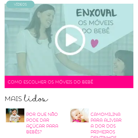
Vídeos
Como escolher os móveis do bebê
lidos
Mais
Por que não
Camomilina
pode dar
para aliviar
açúcar para
a dor dos
bebês?
primeiros
dentinhos