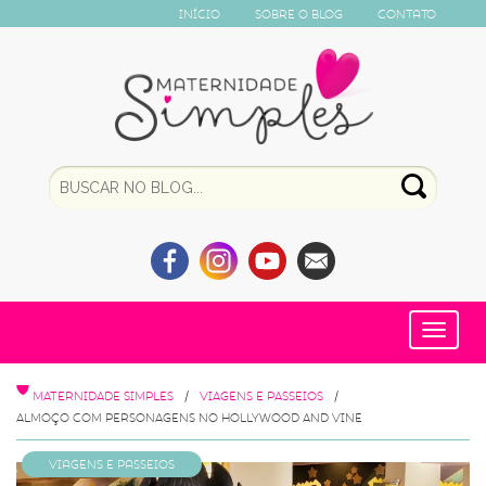
Início
Sobre o Blog
Contato
Toggle
navigat
MATERNIDADE SIMPLES
VIAGENS E PASSEIOS
ALMOÇO COM PERSONAGENS NO HOLLYWOOD AND VINE
Viagens e Passeios