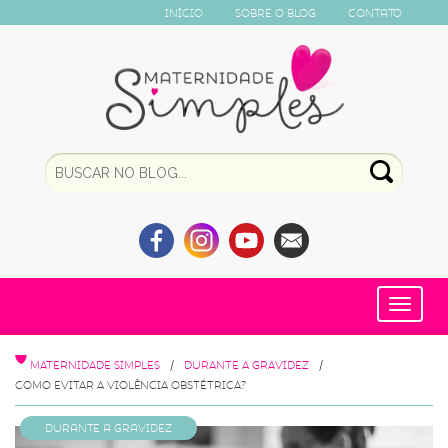
Início
Sobre o Blog
Contato
Toggle
navigat
MATERNIDADE SIMPLES
DURANTE A GRAVIDEZ
COMO EVITAR A VIOLÊNCIA OBSTÉTRICA?
Durante a Gravidez