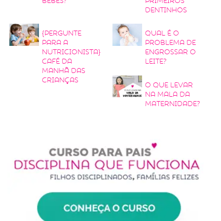
bebês?
primeiros
dentinhos
{Pergunte
Qual é o
para a
problema de
nutricionista}
engrossar o
Café da
leite?
manhã das
crianças
O que levar
na mala da
maternidade?