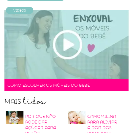
Vídeos
Como escolher os móveis do bebê
lidos
Mais
Por que não
Camomilina
pode dar
para aliviar
açúcar para
a dor dos