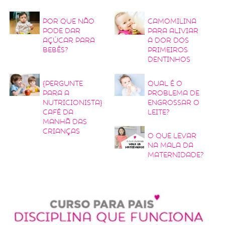
Por que não
Camomilina
pode dar
para aliviar
açúcar para
a dor dos
bebês?
primeiros
dentinhos
{Pergunte
Qual é o
para a
problema de
nutricionista}
engrossar o
Café da
leite?
manhã das
crianças
O que levar
na mala da
maternidade?