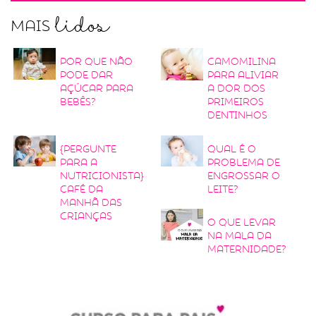
lidos
Mais
Por que não
Camomilina
pode dar
para aliviar
açúcar para
a dor dos
bebês?
primeiros
dentinhos
{Pergunte
Qual é o
para a
problema de
nutricionista}
engrossar o
Café da
leite?
manhã das
crianças
O que levar
na mala da
maternidade?