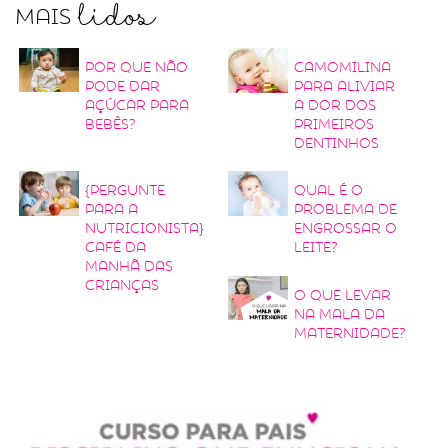
lidos
Mais
Por que não
Camomilina
pode dar
para aliviar
açúcar para
a dor dos
bebês?
primeiros
dentinhos
{Pergunte
Qual é o
para a
problema de
nutricionista}
engrossar o
Café da
leite?
manhã das
crianças
O que levar
na mala da
maternidade?