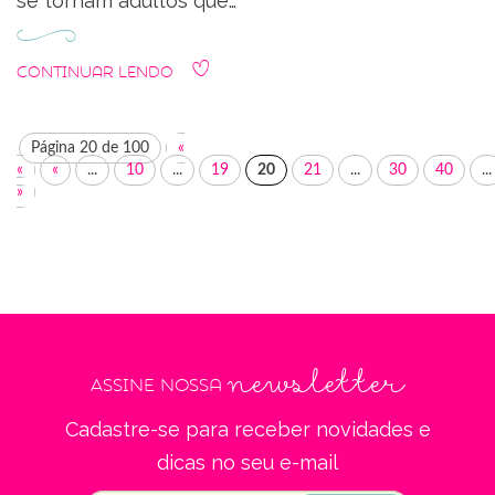
se tornam adultos que…
Continuar Lendo
Página 20 de 100
«
«
«
...
10
...
19
20
21
...
30
40
...
»
newsletter
Assine nossa
Cadastre-se para receber novidades e
dicas no seu e-mail