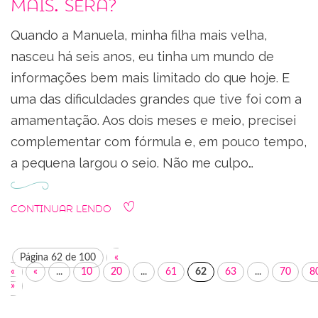
mais. Será?
Quando a Manuela, minha filha mais velha,
nasceu há seis anos, eu tinha um mundo de
informações bem mais limitado do que hoje. E
uma das dificuldades grandes que tive foi com a
amamentação. Aos dois meses e meio, precisei
complementar com fórmula e, em pouco tempo,
a pequena largou o seio. Não me culpo…
Continuar Lendo
Página 62 de 100
«
«
«
...
10
20
...
61
62
63
...
70
8
»