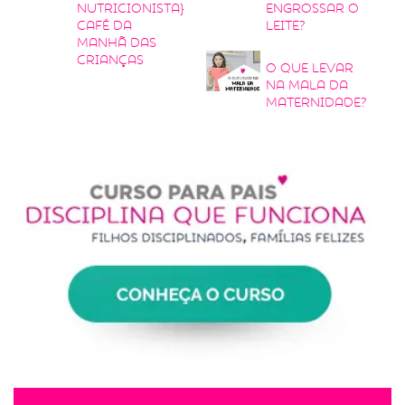
nutricionista}
engrossar o
Café da
leite?
manhã das
crianças
O que levar
na mala da
maternidade?