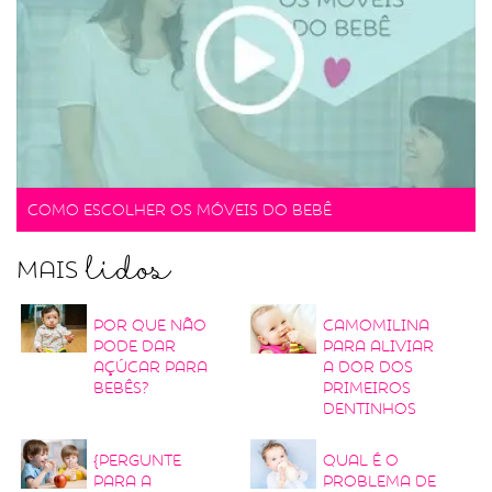
Como escolher os móveis do bebê
lidos
Mais
Por que não
Camomilina
pode dar
para aliviar
açúcar para
a dor dos
bebês?
primeiros
dentinhos
{Pergunte
Qual é o
para a
problema de